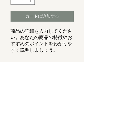
カートに追加する
商品の詳細を入力してくださ
い。あなたの商品の特徴やお
すすめのポイントをわかりや
すく説明しましょう。
商品情報
商品の詳細を入力してください。サイ
返品・返金ポリシー
ズ、素材、取扱説明に加え、商品の特
徴やおすすめのポイントなどを説明し
ましょう。
返品・返金規約を入力してください。
商品の配送について
商品にご満足いただけなかった場合の
返品・返金ポリシーと手順を説明しま
しょう。規約の内容を明確にすること
配送地域、料金、所要時間、梱包な
で、お客様の信頼を獲得し、安心して