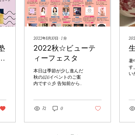
2022年8月10日
∙
1
分
20
美塾
2022秋☆ビューテ
フ
ィーフェスタ
暑
す
本日は季節が少し進んだ
い
秋のBIGイベントのご案
か
内です☆彡 告知前から
は
続々のお申込み！ 天王
過
寺・京都駅から直通 橿原
私
神宮駅前のラグジュアリ
日
ーホテルTHE KASHIHARA×
72
0
し
大人美塾のコラボイベン
ャ
トです。 ホテルイベント
は
をお手頃価格で楽しんで
下さいね！...