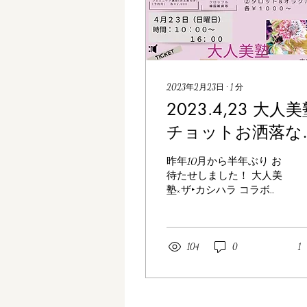
2023年2月23日
∙
1
分
2023.4,23 大人
チョットお洒落な
リマ・マルシェ
昨年10月から半年ぶり お
待たせしました！ 大人美
塾×ザ‣カシハラ コラボイ
ベント 大好評につき第二
弾❣ 『ホテル開催チョッ
トお洒落なフリマ・マル
シェ』のご案内 4月23日
104
0
1
(日）10時～16時 ザ・カシ
ハラ（旧橿原ロイヤルホ
テル）奈良県橿原市久米
町652－2...