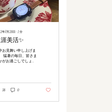
22年7月28日
∙
1
分
生涯美活✨
中お見舞い申し上げま
。 猛暑の毎日、皆さま
かがお過ごしでしょう
？ 暑さ対策、熱中症に
充分にお気をつけてお
ごし下さいね！ さて、
事ではございますが先
とうとう還暦を迎えま
38
0
た^ ^ さすがにチャンチ
ンコを着せられること
なかったですが笑...